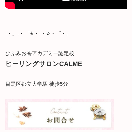
.・。.・゜✭・.・✫・゜・。
ひふみお香アカデミー認定校
ヒーリングサロンCALME
目黒区都立大学駅 徒歩5分