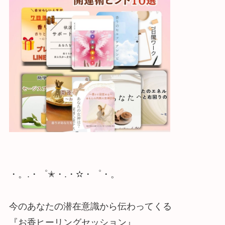
・。.・゜✭・.・✫・゜・。
今のあなたの潜在意識から伝わってくる
『お香ヒーリングセッション』