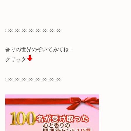
჻჻჻჻჻჻჻჻჻჻჻჻჻჻჻჻჻჻჻჻჻჻჻჻
香りの世界のぞいてみてね！
クリック
჻჻჻჻჻჻჻჻჻჻჻჻჻჻჻჻჻჻჻჻჻჻჻჻