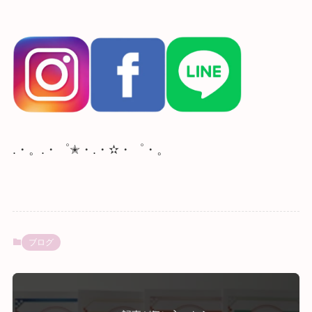
.・。.・゜✭・.・✫・゜・。
ブログ