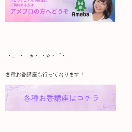
.・。.・゜✭・.・✫・゜・。
各種お香講座も行っております！