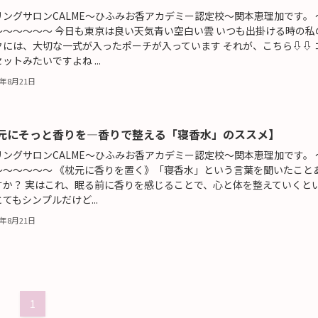
リングサロンCALME～ひふみお香アカデミー認定校～関本恵理加です。 
～～～～～～ 今日も東京は良い天気青い空白い雲 いつも出掛ける時の私
クには、大切な一式が入ったポーチが入っています それが、こちら⇩⇩ 
ットみたいですよね ...
5年8月21日
元にそっと香りを―香りで整える「寝香水」のススメ】
リングサロンCALME～ひふみお香アカデミー認定校～関本恵理加です。 
～～～～～～ 《枕元に香りを置く》「寝香水」という言葉を聞いたこと
すか？ 実はこれ、眠る前に香りを感じることで、心と体を整えていくと
てもシンプルだけど...
5年8月21日
1