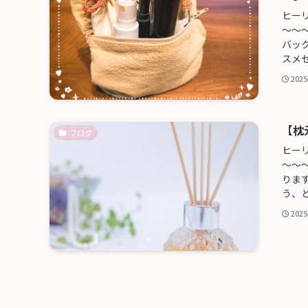
ヒー
～～
バッ
スメセ
202
【枕
ブログ
ヒー
～～
りま
う、と
202