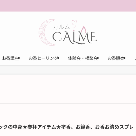
お香講座
お香ヒーリング
体験会・相談会
お香販売
ックの中身★参拝アイテム★塗香、お線香、お香お清めスプレ